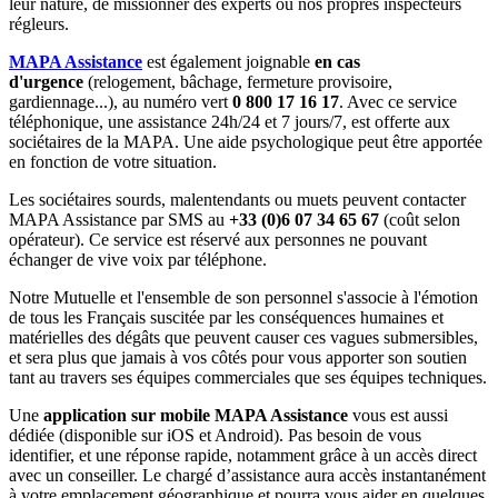
leur nature, de missionner des experts ou nos propres inspecteurs
régleurs.
MAPA Assistance
est également joignable
en cas
d'urgence
(relogement, bâchage, fermeture provisoire,
gardiennage...), au numéro vert
0 800 17 16 17
. Avec ce service
téléphonique, une assistance 24h/24 et 7 jours/7, est offerte aux
sociétaires de la MAPA. Une aide psychologique peut être apportée
en fonction de votre situation.
Les sociétaires sourds, malentendants ou muets peuvent contacter
MAPA Assistance par SMS au
+33 (0)6 07 34 65 67
(coût selon
opérateur). Ce service est réservé aux personnes ne pouvant
échanger de vive voix par téléphone.
Notre Mutuelle et l'ensemble de son personnel s'associe à l'émotion
de tous les Français suscitée par les conséquences humaines et
matérielles des dégâts que peuvent causer ces vagues submersibles,
et sera plus que jamais à vos côtés pour vous apporter son soutien
tant au travers ses équipes commerciales que ses équipes techniques.
Une
application sur mobile MAPA Assistance
vous est aussi
dédiée (disponible sur iOS et Android). Pas besoin de vous
identifier, et une réponse rapide, notamment grâce à un accès direct
avec un conseiller. Le chargé d’assistance aura accès instantanément
à votre emplacement géographique et pourra vous aider en quelques