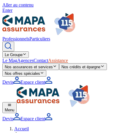
Aller au contenu
Enter
Professionnels
Particuliers
Le Groupe
Le Mag
Agences
Contact
Assistance
Nos assurances et services
Nos crédits et épargne
Nos offres spéciales
Devis
Espace client
Menu
Devis
Espace client
Accueil