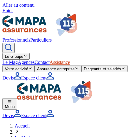
Aller au contenu
Enter
Professionnels
Particuliers
Le Groupe
Le Mag
Agences
Contact
Assistance
Votre activité
Assurance entreprise
Dirigeants et salariés
Devis
Espace client
Menu
Devis
Espace client
Accueil