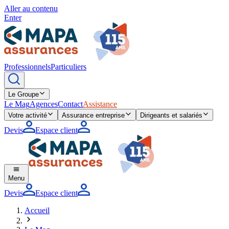
Aller au contenu
Enter
Professionnels
Particuliers
Le Groupe
Le Mag
Agences
Contact
Assistance
Votre activité
Assurance entreprise
Dirigeants et salariés
Devis
Espace client
Menu
Devis
Espace client
Accueil