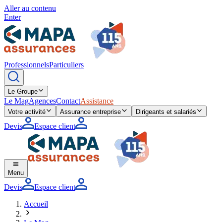
Aller au contenu
Enter
Professionnels
Particuliers
Le Groupe
Le Mag
Agences
Contact
Assistance
Votre activité
Assurance entreprise
Dirigeants et salariés
Devis
Espace client
Menu
Devis
Espace client
Accueil