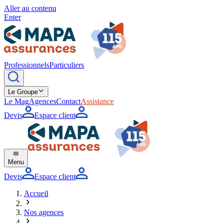
Aller au contenu
Enter
Professionnels
Particuliers
Le Groupe
Le Mag
Agences
Contact
Assistance
Devis
Espace client
Menu
Devis
Espace client
Accueil
Nos agences