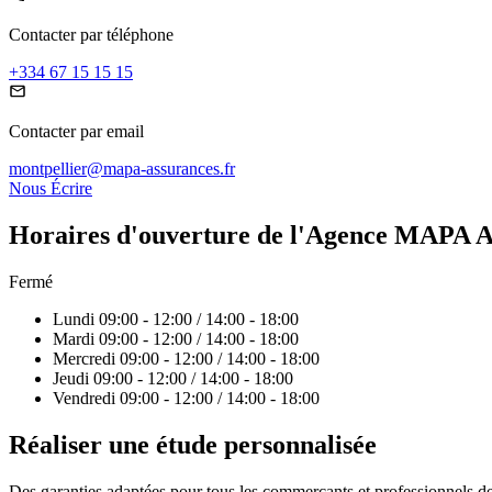
Contacter par téléphone
+33
4 67 15 15 15
Contacter par email
montpellier@mapa-assurances.fr
Nous Écrire
Horaires d'ouverture
de l'Agence MAPA As
Fermé
Lundi
09:00
-
12:00
/
14:00
-
18:00
Mardi
09:00
-
12:00
/
14:00
-
18:00
Mercredi
09:00
-
12:00
/
14:00
-
18:00
Jeudi
09:00
-
12:00
/
14:00
-
18:00
Vendredi
09:00
-
12:00
/
14:00
-
18:00
Réaliser une étude personnalisée
Des garanties adaptées pour tous les commerçants et professionnels de