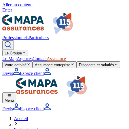
Aller au contenu
Enter
Professionnels
Particuliers
Le Groupe
Le Mag
Agences
Contact
Assistance
Votre activité
Assurance entreprise
Dirigeants et salariés
Devis
Espace client
Menu
Devis
Espace client
Accueil