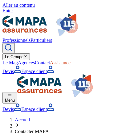
Aller au contenu
Enter
Professionnels
Particuliers
Le Groupe
Le Mag
Agences
Contact
Assistance
Devis
Espace client
Menu
Devis
Espace client
Accueil
Contacter MAPA