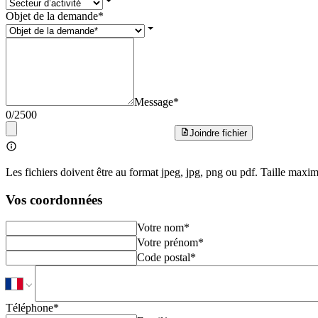
Objet de la demande
*
Message
*
0
/2500
Joindre fichier
Les fichiers doivent être au format jpeg, jpg, png ou pdf. Taille maxi
Vos coordonnées
Votre nom
*
Votre prénom
*
Code postal
*
Téléphone
*