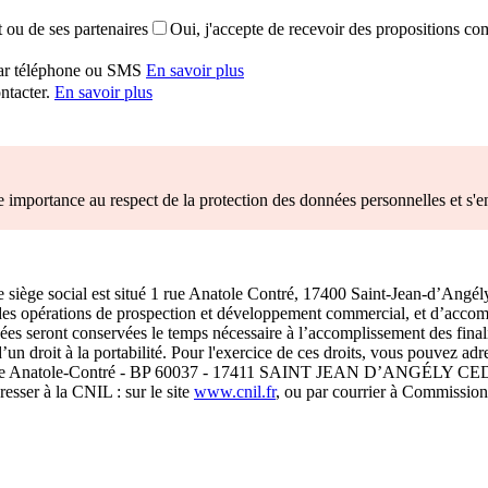
 ou de ses partenaires
Oui, j'accepte de recevoir des propositions c
par téléphone ou SMS
En savoir plus
ontacter.
En savoir plus
e importance au respect de la protection des données personnelles et s
e siège social est situé 1 rue Anatole Contré, 17400 Saint-Jean-d’Angély,
des opérations de prospection et développement commercial, et d’accompl
 seront conservées le temps nécessaire à l’accomplissement des finalité
t d’un droit à la portabilité. Pour l'exercice de ces droits, vous pouve
 1, rue Anatole-Contré - BP 60037 - 17411 SAINT JEAN D’ANGÉLY C
esser à la CNIL : sur le site
www.cnil.fr
, ou par courrier à Commission